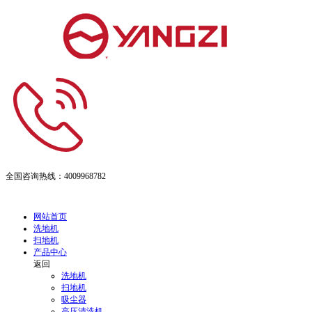
全国咨询热线：
4009968782
网站首页
洗地机
扫地机
产品中心
返回
洗地机
扫地机
吸尘器
高压清洗机